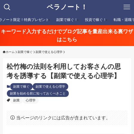
ペラノート！
ラノート限定！特典プレゼント
副業で稼ぐ！
投資で稼ぐ！
転職・退職
キーワード入力するだけでブログ記事を量産出来る裏ワザ
はこちら
ホーム
副業で稼ぐ
副業で使える心理学
松竹梅の法則を利用してお客さんの思
考を誘導する【副業で使える心理学】
副業で稼ぐ
副業で使える心理学
副業を始める前に知っておくべきこと
副業
心理学
当ページのリンクには広告が含まれています。