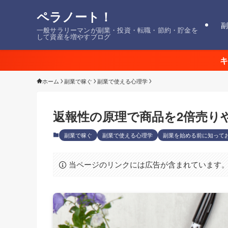
ペラノート！
副
一般サラリーマンが副業・投資・転職・節約・貯金を
して資産を増やすブログ
キ
ホーム
副業で稼ぐ
副業で使える心理学
返報性の原理で商品を2倍売り
副業で稼ぐ
副業で使える心理学
副業を始める前に知って
当ページのリンクには広告が含まれています