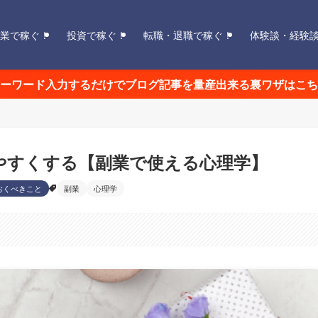
業で稼ぐ！
投資で稼ぐ！
転職・退職で稼ぐ！
体験談・経験
ーワード入力するだけでブログ記事を量産出来る裏ワザはこち
やすくする【副業で使える心理学】
おくべきこと
副業
心理学
。