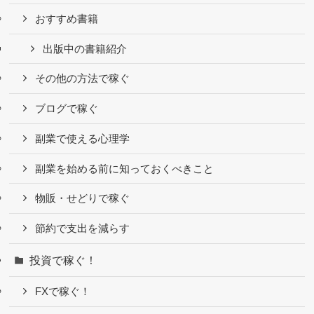
おすすめ書籍
出版中の書籍紹介
その他の方法で稼ぐ
ブログで稼ぐ
副業で使える心理学
副業を始める前に知っておくべきこと
物販・せどりで稼ぐ
節約で支出を減らす
投資で稼ぐ！
FXで稼ぐ！