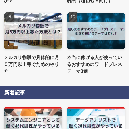
か？
解説【超初心者向け】
メルカリ物販で具体的に月
本当に稼げる人が使ってい
５万円以上稼ぐためのやり
るおすすめのワードプレス
方
テーマ3選
新着記事