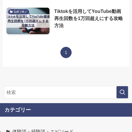
Tiktokを活用してYouTube動画
副業で稼ぐ
再生回数を1万回超えにする攻略
方法
1
カテゴリー
体験談・経験談・エピソード