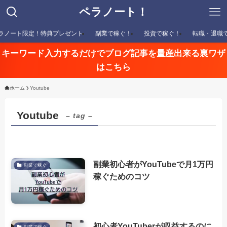
ペラノート！
ラノート限定！特典プレゼント
副業で稼ぐ！
投資で稼ぐ！
転職・退職
キーワード入力するだけでブログ記事を量産出来る裏ワザ
はこちら
ホーム
Youtube
Youtube
– tag –
副業初心者がYouTubeで月1万円
副業で稼ぐ
稼ぐためのコツ
初心者YouTuberが収益するのに
副業で稼ぐ