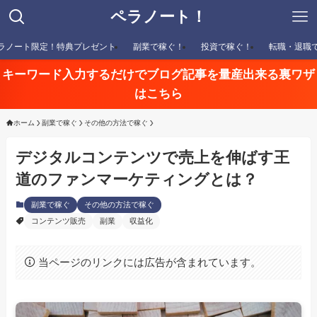
ペラノート！
ラノート限定！特典プレゼント
副業で稼ぐ！
投資で稼ぐ！
転職・退職
キーワード入力するだけでブログ記事を量産出来る裏ワザ
はこちら
ホーム
副業で稼ぐ
その他の方法で稼ぐ
デジタルコンテンツで売上を伸ばす王
道のファンマーケティングとは？
副業で稼ぐ
その他の方法で稼ぐ
コンテンツ販売
副業
収益化
当ページのリンクには広告が含まれています。