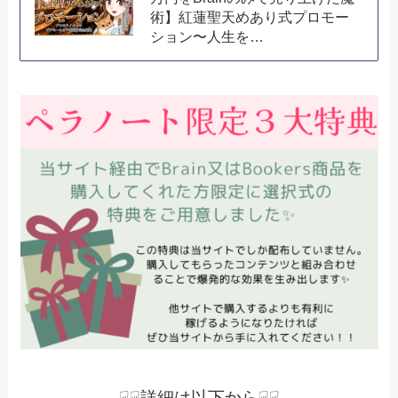
術】紅蓮聖天めあり式プロモー
ション〜人生を…
☟☟詳細は以下から☟☟