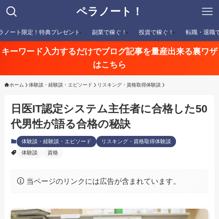
ペラノート！
ラノート限定！特典プレゼント
副業で稼ぐ！
投資で稼ぐ！
転職・退職
キーワード入力するだけでブログ記事を量産出来る裏ワザ
はこちら
ホーム
体験談・経験談・エピソード
リスキング・資格取得体験談
日医IT認定システム主任者に合格した50
代男性が語る合格の秘訣
体験談・経験談・エピソード
リスキング・資格取得体験談
体験談
資格
当ページのリンクには広告が含まれています。