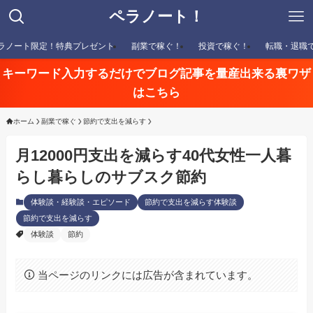
ペラノート！
ラノート限定！特典プレゼント
副業で稼ぐ！
投資で稼ぐ！
転職・退職
キーワード入力するだけでブログ記事を量産出来る裏ワザ
はこちら
ホーム
副業で稼ぐ
節約で支出を減らす
月12000円支出を減らす40代女性一人暮
らし暮らしのサブスク節約
体験談・経験談・エピソード
節約で支出を減らす体験談
節約で支出を減らす
体験談
節約
当ページのリンクには広告が含まれています。