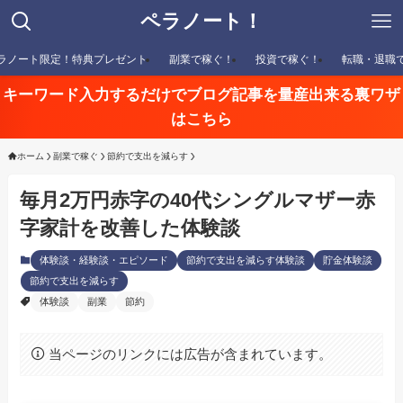
ペラノート！
ラノート限定！特典プレゼント
副業で稼ぐ！
投資で稼ぐ！
転職・退職
キーワード入力するだけでブログ記事を量産出来る裏ワザ
はこちら
ホーム
副業で稼ぐ
節約で支出を減らす
毎月2万円赤字の40代シングルマザー赤
字家計を改善した体験談
体験談・経験談・エピソード
節約で支出を減らす体験談
貯金体験談
節約で支出を減らす
体験談
副業
節約
当ページのリンクには広告が含まれています。