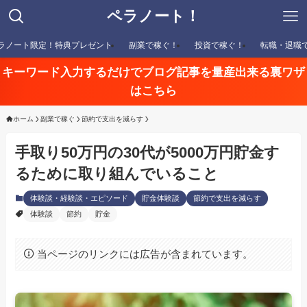
ペラノート！
ラノート限定！特典プレゼント
副業で稼ぐ！
投資で稼ぐ！
転職・退職
キーワード入力するだけでブログ記事を量産出来る裏ワザ
はこちら
ホーム
副業で稼ぐ
節約で支出を減らす
手取り50万円の30代が5000万円貯金す
るために取り組んでいること
体験談・経験談・エピソード
貯金体験談
節約で支出を減らす
体験談
節約
貯金
当ページのリンクには広告が含まれています。