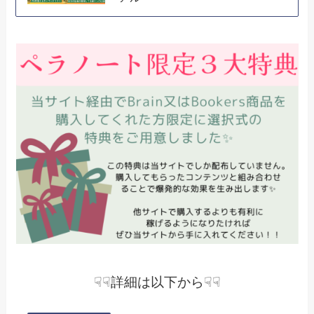
☟☟詳細は以下から☟☟