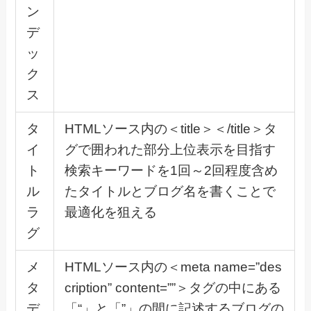
ン
デ
ッ
ク
ス
タ
HTMLソース内の＜title＞＜/title＞タ
イ
グで囲われた部分上位表示を目指す
ト
検索キーワードを1回～2回程度含め
ル
たタイトルとブログ名を書くことで
ラ
最適化を狙える
グ
メ
HTMLソース内の＜meta name=”des
タ
cription” content=””＞タグの中にある
デ
「“」と「”」の間に記述するブログの