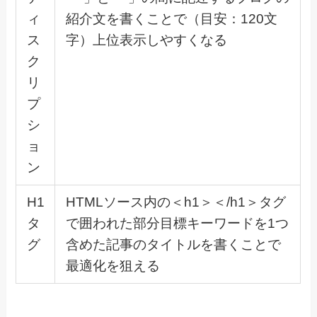
ィ
紹介文を書くことで（目安：120文
ス
字）上位表示しやすくなる
ク
リ
プ
シ
ョ
ン
H1
HTMLソース内の＜h1＞＜/h1＞タグ
タ
で囲われた部分目標キーワードを1つ
グ
含めた記事のタイトルを書くことで
最適化を狙える