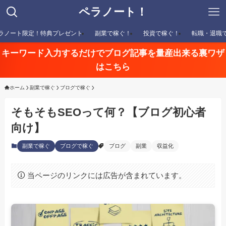
ペラノート！
ラノート限定！特典プレゼント
副業で稼ぐ！
投資で稼ぐ！
転職・退職
キーワード入力するだけでブログ記事を量産出来る裏ワザ
はこちら
ホーム
副業で稼ぐ
ブログで稼ぐ
そもそもSEOって何？【ブログ初心者
向け】
副業で稼ぐ
ブログで稼ぐ
ブログ
副業
収益化
当ページのリンクには広告が含まれています。