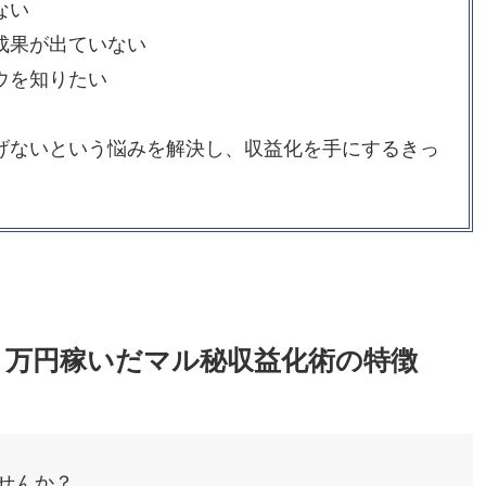
ない
成果が出ていない
ウを知りたい
げないという悩みを解決し、収益化を手にするきっ
で１０万円稼いだマル秘収益化術の特徴
せんか？