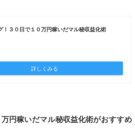
×ブログ！３０日で１０万円稼いだマル秘収益化術
詳しくみる
で１０万円稼いだマル秘収益化術がおすすめ