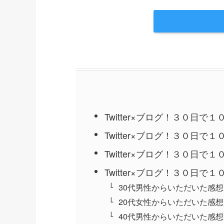
Twitter×ブログ！３０日
Twitter×ブログ！３０日
Twitter×ブログ！３０日
Twitter×ブログ！３０日
30代男性からいただいた感想
20代女性からいただいた感想
40代男性からいただいた感想