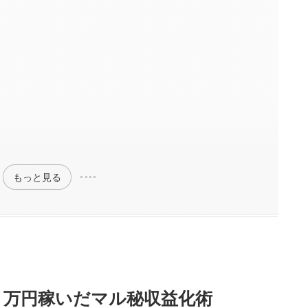
もっと見る
で１０万円稼いだマル秘収益化術