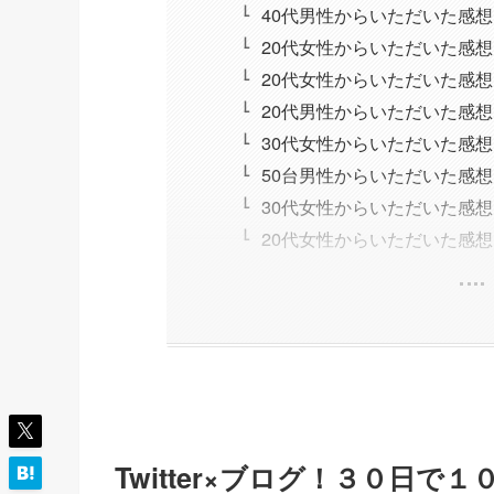
40代男性からいただいた感想
20代女性からいただいた感想
20代女性からいただいた感想
20代男性からいただいた感想
30代女性からいただいた感想
50台男性からいただいた感想
30代女性からいただいた感想
20代女性からいただいた感想
Twitter×ブログ！３０日