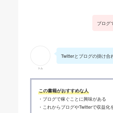
ブログ
Twitterとブログの掛
トム
この書籍がおすすめな人
・ブログで稼ぐことに興味がある
・これからブログやTwitterで収益