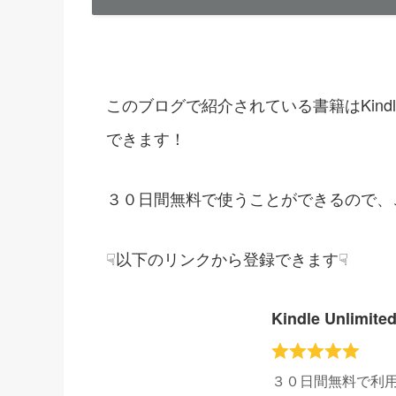
このブログで紹介されている書籍はKindle 
できます！
３０日間無料で使うことができるので、
☟以下のリンクから登録できます☟
Kindle Unlimite
３０日間無料で利