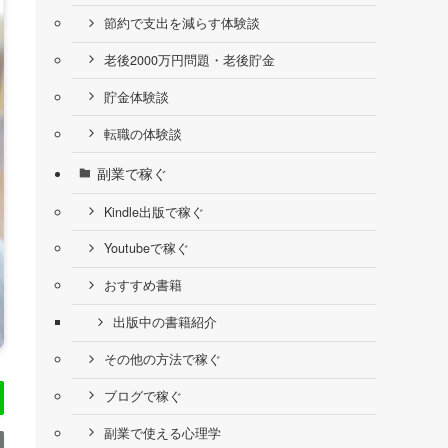
節約で支出を減らす体験談
老後2000万円問題・老後貯金
貯金体験談
転職の体験談
副業で稼ぐ
Kindle出版で稼ぐ
Youtubeで稼ぐ
おすすめ書籍
出版中の書籍紹介
その他の方法で稼ぐ
ブログで稼ぐ
副業で使える心理学