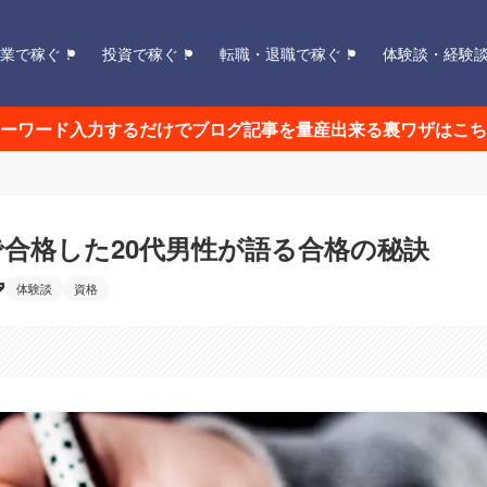
業で稼ぐ！
投資で稼ぐ！
転職・退職で稼ぐ！
体験談・経験
ーワード入力するだけでブログ記事を量産出来る裏ワザはこち
で合格した20代男性が語る合格の秘訣
体験談
資格
。