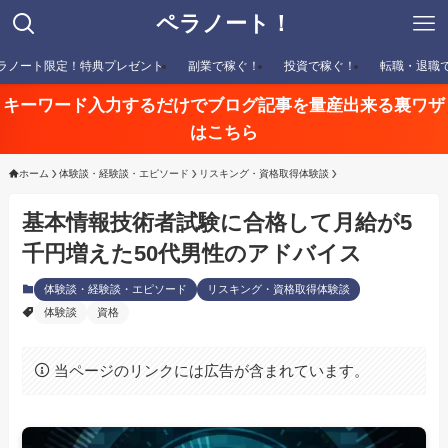
ペラノート！
ラノート限定！特典プレゼント
副業で稼ぐ！
投資で稼ぐ！
転職・退職
キーワード入力するだけでブログ記事を量産出来る裏ワザ
はこちら
ホーム
体験談・経験談・エピソード
リスキング・資格取得体験談
基本情報技術者試験に合格して月給が5
千円増えた50代男性のアドバイス
体験談・経験談・エピソード
リスキング・資格取得体験談
体験談
資格
当ページのリンクには広告が含まれています。