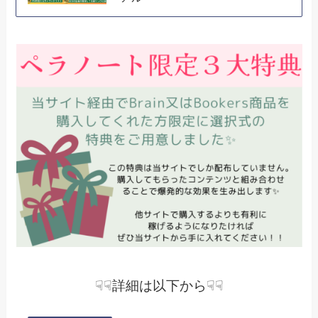
☟☟詳細は以下から☟☟