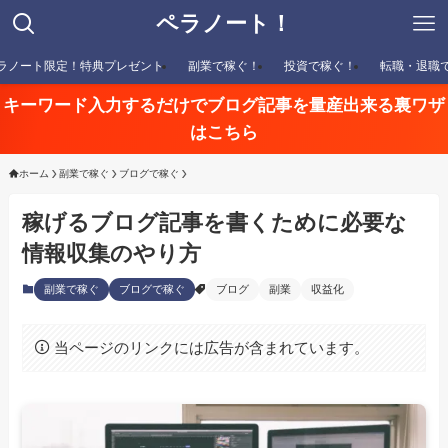
ペラノート！
ラノート限定！特典プレゼント
副業で稼ぐ！
投資で稼ぐ！
転職・退職
キーワード入力するだけでブログ記事を量産出来る裏ワザ
はこちら
ホーム
副業で稼ぐ
ブログで稼ぐ
稼げるブログ記事を書くために必要な
情報収集のやり方
副業で稼ぐ
ブログで稼ぐ
ブログ
副業
収益化
当ページのリンクには広告が含まれています。