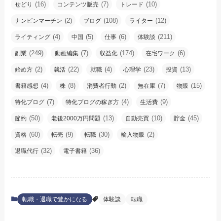
(16)
(7)
(10)
せどり
コンテンツ販売
トレード
(2)
(108)
(12)
ナンピンマーチン
ブログ
ライター
(4)
(5)
(6)
(211)
ライティング
中国
仕事
体験談
(249)
(7)
(174)
(6)
副業
動画編集
収益化
在宅ワーク
(2)
(22)
(4)
(23)
(13)
始め方
就活
就職
心理学
投資
(4)
(8)
(2)
(7)
(15)
書籍感想
株
消費者行動
無在庫
物販
(7)
(4)
(9)
特化ブログ
特化ブログの稼ぎ方
生活費
(50)
(13)
(10)
(45)
節約
老後2000万円問題
自動売買
貯金
(60)
(9)
(30)
(2)
資格
転売
転職
輸入物販
(32)
(36)
退職代行
電子書籍
転職・退職で豊かになる
体験談
転職