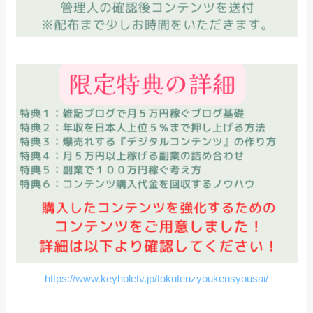
https://www.keyholetv.jp/tokutenzyoukensyousai/