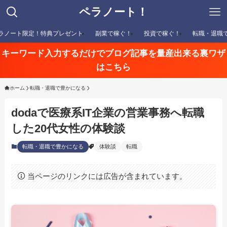
ペラノート！
ラノート限定！特典プレゼント
副業で稼ぐ！
投資で稼ぐ！
転職・退職
キーワード入力するだけでブログ記事を量産出来る裏ワザ
はこちら
ホーム
転職・退職で豊かになる
dodaで医療系IT企業の営業事務へ転職
した20代女性の体験談
転職・退職で豊かになる
体験談
転職
当ページのリンクには広告が含まれています。