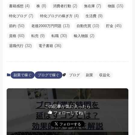
(4)
(8)
(2)
(7)
(15)
書籍感想
株
消費者行動
無在庫
物販
(7)
(4)
(9)
特化ブログ
特化ブログの稼ぎ方
生活費
(50)
(13)
(10)
(45)
節約
老後2000万円問題
自動売買
貯金
(60)
(9)
(30)
(2)
資格
転売
転職
輸入物販
(32)
(36)
退職代行
電子書籍
副業で稼ぐ
ブログで稼ぐ
ブログ
副業
収益化
この記事が気に入ったら
フォローしてね！