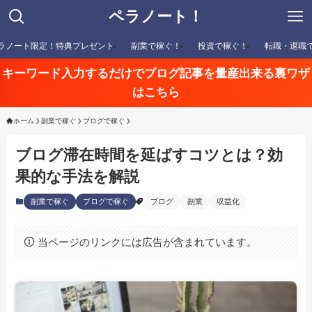
ペラノート！
ラノート限定！特典プレゼント
副業で稼ぐ！
投資で稼ぐ！
転職・退職
キーワード入力するだけでブログ記事を量産出来る裏ワザ
はこちら
ホーム
副業で稼ぐ
ブログで稼ぐ
ブログ滞在時間を延ばすコツとは？効
果的な手法を解説
副業で稼ぐ
ブログで稼ぐ
ブログ
副業
収益化
当ページのリンクには広告が含まれています。