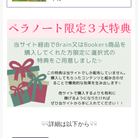
☟☟詳細は以下から☟☟