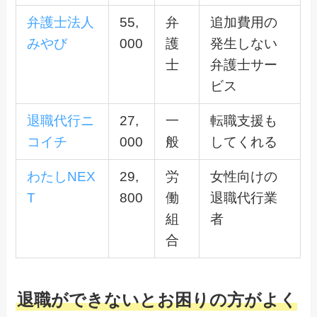
弁護士法人
55,
弁
追加費用の
みやび
000
護
発生しない
士
弁護士サー
ビス
退職代行ニ
27,
一
転職支援も
コイチ
000
般
してくれる
わたしNEX
29,
労
女性向けの
T
800
働
退職代行業
組
者
合
退職ができないとお困りの方がよく