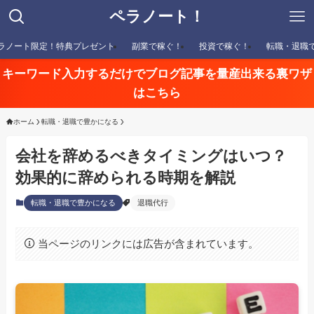
ペラノート！
ラノート限定！特典プレゼント
副業で稼ぐ！
投資で稼ぐ！
転職・退職
キーワード入力するだけでブログ記事を量産出来る裏ワザ
はこちら
ホーム
転職・退職で豊かになる
会社を辞めるべきタイミングはいつ？
効果的に辞められる時期を解説
転職・退職で豊かになる
退職代行
当ページのリンクには広告が含まれています。