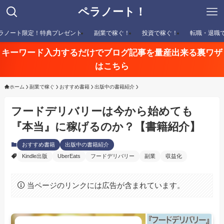
ペラノート！
ラノート限定！特典プレゼント
副業で稼ぐ！
投資で稼ぐ！
転職・退職
キーワード入力するだけでブログ記事を量産出来る裏ワザ
はこちら
ホーム
副業で稼ぐ
おすすめ書籍
出版中の書籍紹介
フードデリバリーは今から始めても
『本当』に稼げるのか？【書籍紹介】
おすすめ書籍
出版中の書籍紹介
Kindle出版
UberEats
フードデリバリー
副業
収益化
当ページのリンクには広告が含まれています。