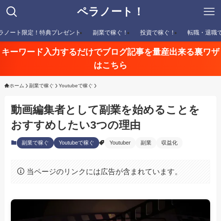
ペラノート！
ラノート限定！特典プレゼント
副業で稼ぐ！
投資で稼ぐ！
転職・退職
キーワード入力するだけでブログ記事を量産出来る裏ワザ
はこちら
ホーム
副業で稼ぐ
Youtubeで稼ぐ
動画編集者として副業を始めることを
おすすめしたい3つの理由
副業で稼ぐ
Youtubeで稼ぐ
Youtuber
副業
収益化
当ページのリンクには広告が含まれています。