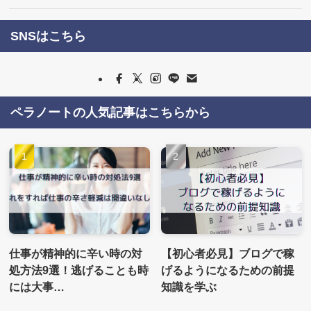
SNSはこちら
ペラノートの人気記事はこちらから
仕事が精神的に辛い時の対
【初心者必見】ブログで稼
処方法9選！逃げることも時
げるようになるための前提
には大事…
知識を学ぶ