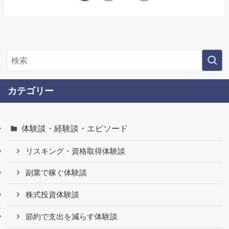
カテゴリー
体験談・経験談・エピソード
リスキング・資格取得体験談
副業で稼ぐ体験談
株式投資体験談
節約で支出を減らす体験談