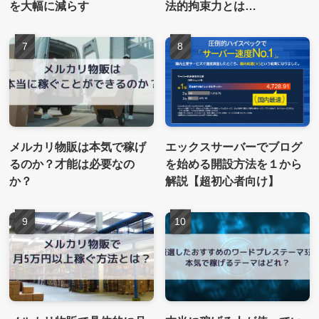
を大幅に減らす
法的拘束力とは…
メルカリ物販は本気で稼げ
エックスサーバーでブログ
るのか？才能は必要なの
を始める開設方法を１から
か？
解説【超初心者向け】