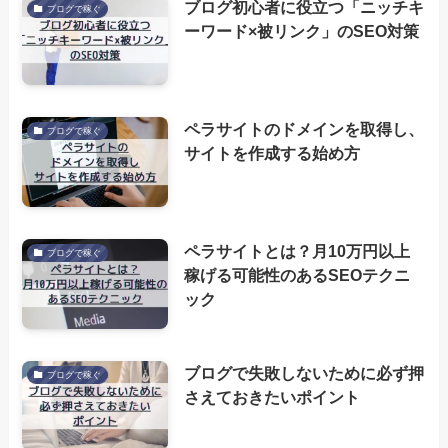
ブログ初心者に役立つ「ニッチキ
ブログで稼ぐ
ーワード×被リンク」のSEO対策
ペラサイトのドメインを取得し、
ブログで稼ぐ
サイトを作成する始め方
ペラサイトとは？月10万円以上
ブログで稼ぐ
稼げる可能性のあるSEOテクニ
ック
ブログで失敗しないために必ず押
ブログで稼ぐ
さえておきたいポイント