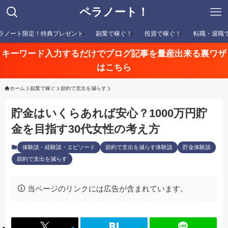
ペラノート！
ラノート限定！特典プレゼント
副業で稼ぐ！
投資で稼ぐ！
転職・退職
キーワード入力するだけでブログ記事を量産出来る裏ワザ
はこちら
ホーム
副業で稼ぐ
節約で支出を減らす
貯金はいくらあれば安心？1000万円貯
金を目指す30代女性の考え方
体験談・経験談・エピソード
節約で支出を減らす体験談
貯金体験談
節約で支出を減らす
当ページのリンクには広告が含まれています。