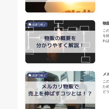
物
副業で稼ぐ
こ
を
れば
メ
副業で稼ぐ
こ
た
どう