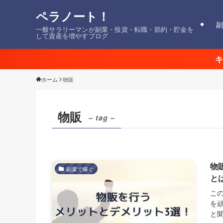
ペラノート！
副
一般サラリーマンが副業・投資・転職・節約・貯金を
して資産を増やすブログ
キ
ホーム
物販
物販
– tag –
物
副業で稼ぐ
と
こ
を
と聞