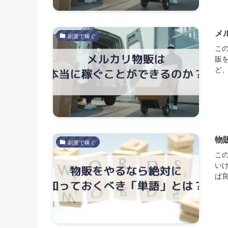
メ
副業で稼ぐ
こ
販
ど、
物
副業で稼ぐ
こ
い
ば良