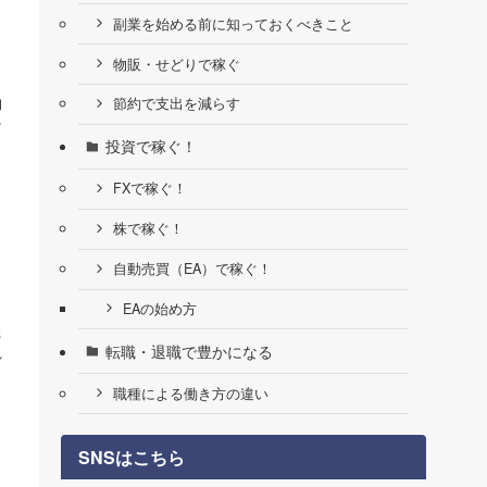
副業を始める前に知っておくべきこと
物販・せどりで稼ぐ
物
節約で支出を減らす
け
投資で稼ぐ！
FXで稼ぐ！
株で稼ぐ！
自動売買（EA）で稼ぐ！
EAの始め方
た
転職・退職で豊かになる
れ
職種による働き方の違い
SNSはこちら