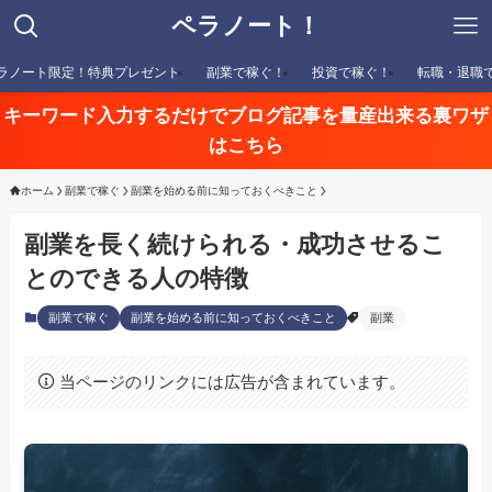
ペラノート！
ラノート限定！特典プレゼント
副業で稼ぐ！
投資で稼ぐ！
転職・退職
キーワード入力するだけでブログ記事を量産出来る裏ワザ
はこちら
ホーム
副業で稼ぐ
副業を始める前に知っておくべきこと
副業を長く続けられる・成功させるこ
とのできる人の特徴
副業で稼ぐ
副業を始める前に知っておくべきこと
副業
当ページのリンクには広告が含まれています。