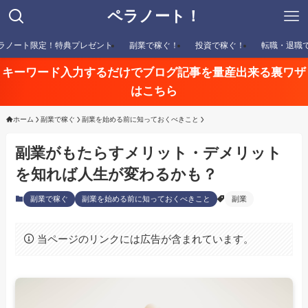
ペラノート！
ラノート限定！特典プレゼント
副業で稼ぐ！
投資で稼ぐ！
転職・退職
キーワード入力するだけでブログ記事を量産出来る裏ワザ
はこちら
ホーム
副業で稼ぐ
副業を始める前に知っておくべきこと
副業がもたらすメリット・デメリット
を知れば人生が変わるかも？
副業で稼ぐ
副業を始める前に知っておくべきこと
副業
当ページのリンクには広告が含まれています。