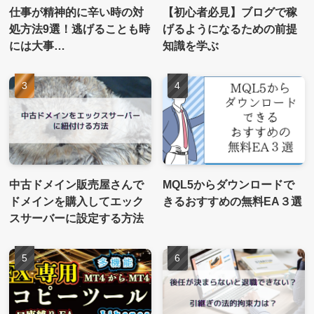
仕事が精神的に辛い時の対
【初心者必見】ブログで稼
処方法9選！逃げることも時
げるようになるための前提
には大事…
知識を学ぶ
中古ドメイン販売屋さんで
MQL5からダウンロードで
ドメインを購入してエック
きるおすすめの無料EA３選
スサーバーに設定する方法