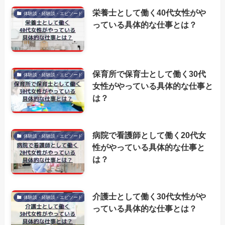
栄養士として働く40代女性がや
体験談・経験談・エピソード
っている具体的な仕事とは？
保育所で保育士として働く30代
体験談・経験談・エピソード
女性がやっている具体的な仕事と
は？
病院で看護師として働く20代女
体験談・経験談・エピソード
性がやっている具体的な仕事と
は？
介護士として働く30代女性がや
体験談・経験談・エピソード
っている具体的な仕事とは？