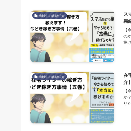
ス
出版中の書籍紹介
籍
【
の
稼げ
在
出版中の書籍紹介
介
【
か
りた