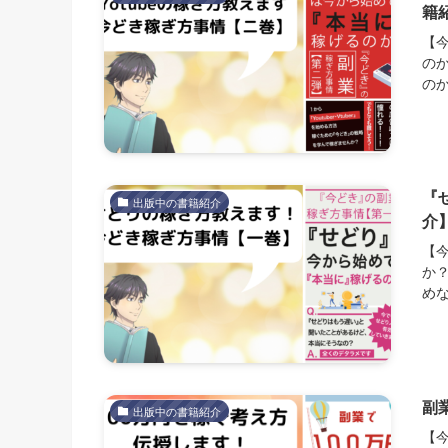
籍
【今
のか
のか
『
出版中の書籍紹介
介
【
か
めな
副
出版中の書籍紹介
【