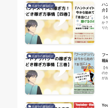
ハ
出版中の書籍紹介
介
【
か
りた
フ
出版中の書籍紹介
籍
【
の
がお
Y
出版中の書籍紹介