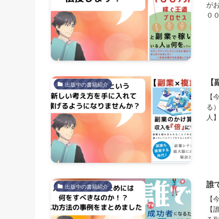
が
００
【
出版中の書籍紹介
【
る
人】
誰
出版中の書籍紹介
【
【
る副