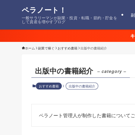
ペラノート！
副
一般サラリーマンが副業・投資・転職・節約・貯金を
して資産を増やすブログ
キ
ホーム
副業で稼ぐ
おすすめ書籍
出版中の書籍紹介
出版中の書籍紹介
– category –
おすすめ書籍
出版中の書籍紹介
ペラノート管理人が制作した書籍について