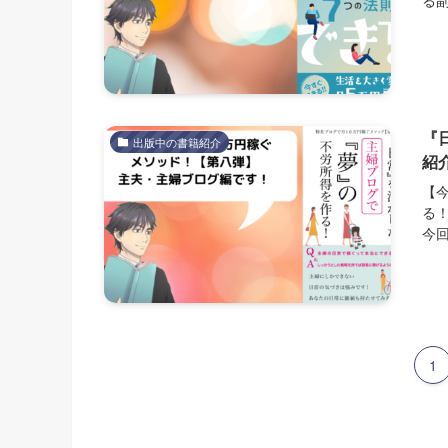
『
出版中の書籍紹介
紹
【
る
今回
1